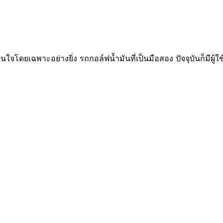
สนใจโดยเฉพาะอย่างยิ่ง รถกอล์ฟน้ำมันที่เป็นมือสอง ปัจจุบันก็มีผู