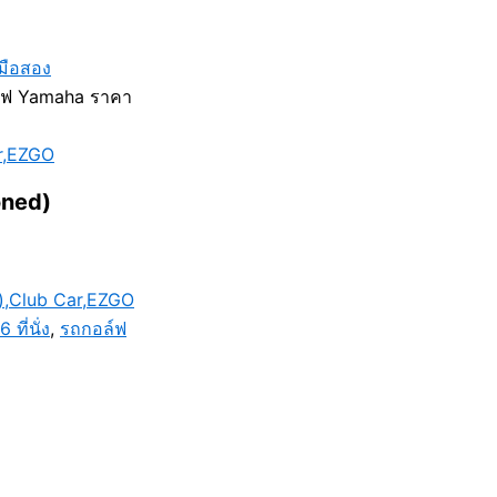
มือสอง
์ฟ Yamaha ราคา
r,EZGO
oned)
),Club Car,EZGO
ที่นั่ง
,
รถกอล์ฟ