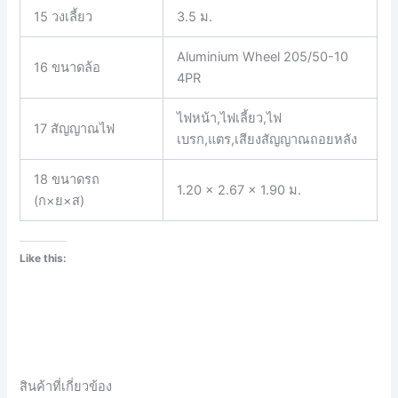
15 วงเลี้ยว
3.5 ม.
Aluminium Wheel 205/50-10
16 ขนาดล้อ
4PR
ไฟหน้า,ไฟเลี้ยว,ไฟ
17 สัญญาณไฟ
เบรก,แตร,เสียงสัญญาณถอยหลัง
18 ขนาดรถ
1.20 × 2.67 × 1.90 ม.
(ก×ย×ส)
Like this:
สินค้าที่เกี่ยวข้อง