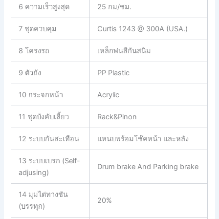
6 ความเร็วสูงสุด
25 กม/ชม.
7 ชุดควบคุม
Curtis 1243 @ 300A (USA.)
8 โครงรถ
เหล็กพ่นสีกันสนิม
9 ตัวถัง
PP Plastic
10 กระจกหน้า
Acrylic
11 ชุดบังคับเลี้ยว
Rack&Pinon
12 ระบบกันสะเทือน
แหนบพร้อมโช๊คหน้า และหลัง
13 ระบบเบรก (Self-
Drum brake And Parking brake
adjusing)
14 มุมไต่ทางชัน
20%
(บรรทุก)