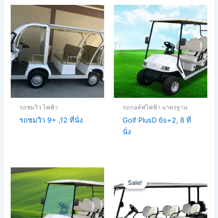
รถชมวิว ไฟฟ้า
รถกอล์ฟไฟฟ้า มาตรฐาน
รถชมวิว 9+ ,12 ที่นั่ง
Golf PlusD 6s+2, 8 ที่
นั่ง
Original
Current
price
price
Sale!
Sale!
was:
is:
฿280,000.00.
฿250,000.00.