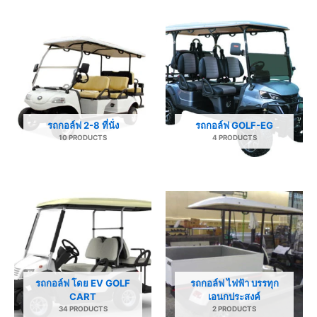
รถกอล์ฟ 2-8 ที่นั่ง
รถกอล์ฟ GOLF-EG
10 PRODUCTS
4 PRODUCTS
รถกอล์ฟ โดย EV GOLF
รถกอล์ฟ ไฟฟ้า บรรทุก
CART
เอนกประสงค์
34 PRODUCTS
2 PRODUCTS