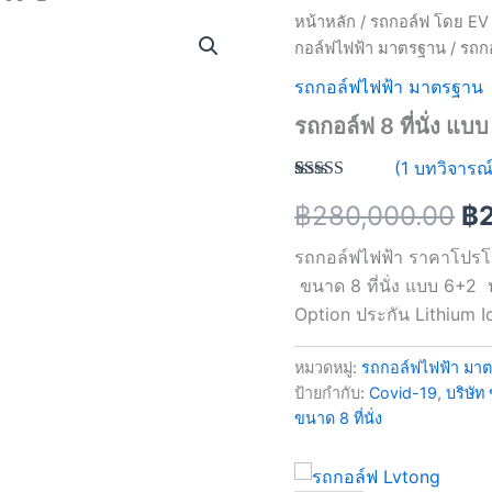
หน้าหลัก
/
รถกอล์ฟ โดย EV 
Or
กอล์ฟไฟฟ้า มาตรฐาน
/ รถกอ
pr
รถกอล์ฟไฟฟ้า มาตรฐาน
wa
รถกอล์ฟ 8 ที่นั่ง แ
฿2
(
1
บทวิจารณ์
ให้
1
฿
280,000.00
฿
คะแนน
4.00
จาก
5 คะแนน
รถกอล์ฟไฟฟ้า ราคาโปรโมชั
เต็มบน
การให้
ขนาด 8 ที่นั่ง แบบ 6+2
คะแนน
Option ประกัน Lithium Io
ของลูกค้า
หมวดหมู่:
รถกอล์ฟไฟฟ้า มา
ป้ายกำกับ:
Covid-19
,
บริษั
ขนาด 8 ที่นั่ง