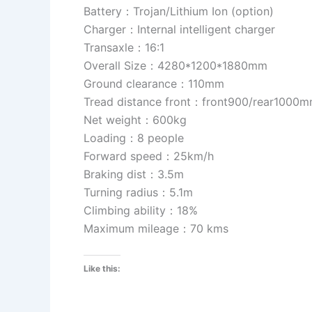
Battery：Trojan/Lithium Ion (option)
Charger：Internal intelligent charger
Transaxle：16:1
Overall Size：4280*1200*1880mm
Ground clearance：110mm
Tread distance front：front900/rear1000
Net weight：600kg
Loading：8 people
Forward speed：25km/h
Braking dist：3.5m
Turning radius：5.1m
Climbing ability：18%
Maximum mileage：70 kms
Like this: