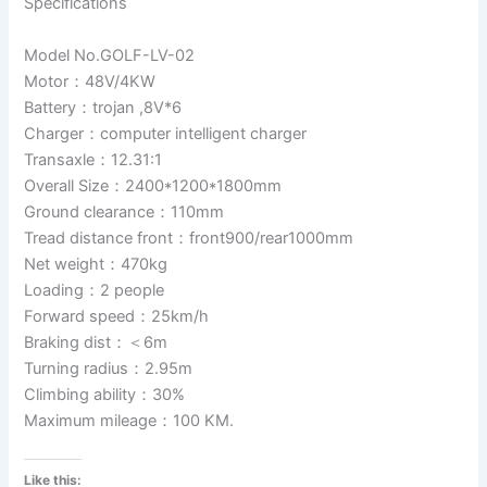
Specifications
Model No.GOLF-LV-02
Motor：48V/4KW
Battery：trojan ,8V*6
Charger：computer intelligent charger
Transaxle：12.31:1
Overall Size：2400*1200*1800mm
Ground clearance：110mm
Tread distance front：front900/rear1000mm
Net weight：470kg
Loading：2 people
Forward speed：25km/h
Braking dist：＜6m
Turning radius：2.95m
Climbing ability：30%
Maximum mileage：100 KM.
Like this: