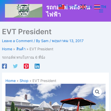
Skip
รถกอล์ฟ พลังงาน
ZH-TW
EN
TH
to
ไฟฟ้า
content
EVT President
Leave a Comment
/ By
Sam
/
พฤษภาคม 13, 2017
Home
สินค้า
EVT President
รถกอล์ฟ ทรงโบราณ 6 ที่นั่ง
Home
»
Shop
»
EVT President