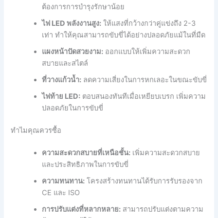
ต้องการการบำรุงรักษาน้อย
ไฟ LED พลังงานสูง:
ให้แสงที่กว้างกว่าคู่แข่งถึง 2-3
เท่า ทำให้คุณสามารถขับขี่ได้อย่างปลอดภัยแม้ในที่มืด
แผงหน้าปัดสวยงาม:
ออกแบบให้เพิ่มความสะดวก
สบายและสไตล์
ที่วางแก้วน้ำ:
ลดความเสี่ยงในการหกเลอะในขณะขับขี่
ไฟท้าย LED:
ตอบสนองทันทีเมื่อเหยียบเบรก เพิ่มความ
ปลอดภัยในการขับขี่
ทำไมคุณควรซื้อ
ความสะดวกสบายที่เหนือชั้น:
เพิ่มความสะดวกสบาย
และประสิทธิภาพในการขับขี่
ความทนทาน:
โครงสร้างทนทานได้รับการรับรองจาก
CE และ ISO
การปรับแต่งที่หลากหลาย:
สามารถปรับแต่งตามความ