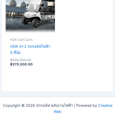
฿330,000.00.
฿270,000.00.
HDK Golf Carts
HDK 4+2 รถกอล์ฟไฟฟ้า
6 ที่นั่ง
฿
330,000.00
฿
270,000.00
Copyright © 2026 รถกอล์ฟ พลังงานไฟฟ้า | Powered by
Creative
Web