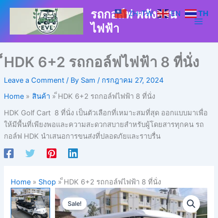
Skip
รถกอล์ฟ พลังงาน
ZH-TW
EN
TH
to
ไฟฟ้า
content
็HDK 6+2 รถกอล์ฟไฟฟ้า 8 ที่นั่ง
Leave a Comment
/ By
Sam
/
กรกฎาคม 27, 2024
Home
สินค้า
็HDK 6+2 รถกอล์ฟไฟฟ้า 8 ที่นั่ง
HDK Golf Cart 8 ที่นั่ง เป็นตัวเลือกที่เหมาะสมที่สุด ออกแบบมาเพื่อ
ให้มีพื้นที่เพียงพอและความสะดวกสบายสำหรับผู้โดยสารทุกคน รถ
กอล์ฟ HDK นำเสนอการขนส่งที่ปลอดภัยและราบรื่น
Home
»
Shop
»
็HDK 6+2 รถกอล์ฟไฟฟ้า 8 ที่นั่ง
Original
Current
Sale!
price
price