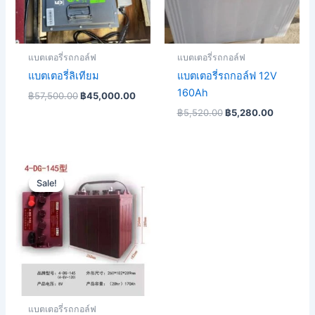
แบตเตอรี่รถกอล์ฟ
แบตเตอรี่รถกอล์ฟ
แบตเตอรี่ลิเทียม
แบตเตอรี่รถกอล์ฟ 12V
160Ah
฿
57,500.00
฿
45,000.00
฿
5,520.00
฿
5,280.00
Original
Current
price
price
Sale!
Sale!
was:
is:
฿4,945.00.
฿4,730.00.
แบตเตอรี่รถกอล์ฟ