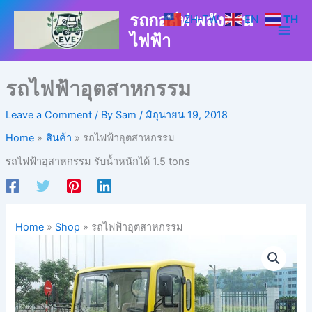
Skip
รถกอล์ฟ พลังงาน
ZH-TW
EN
TH
to
ไฟฟ้า
content
รถไฟฟ้าอุตสาหกรรม
Leave a Comment
/ By
Sam
/
มิถุนายน 19, 2018
Home
สินค้า
รถไฟฟ้าอุตสาหกรรม
รถไฟฟ้าอุสาหกรรม รับน้ำหนักได้ 1.5 tons
Home
»
Shop
»
รถไฟฟ้าอุตสาหกรรม