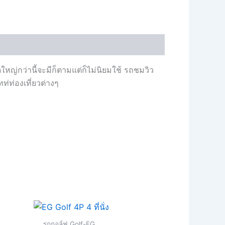
ใหญ่กว่านี้จะมีก็ตามแต่ก็ไม่นิยมใช้ รถชมวิว
ท่ท่องเที่ยวต่างๆ
รถกอล์ฟ Golf-EG