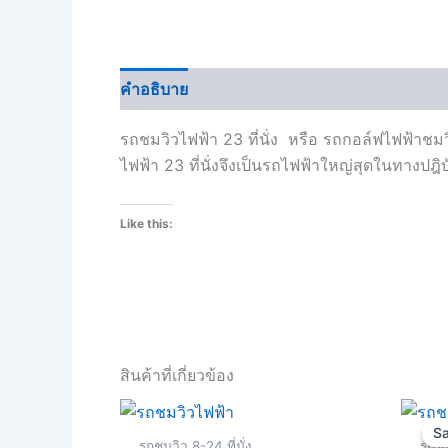
คำอธิบาย
Brand
บทวิจารณ์ (0)
รถชมวิวไฟฟ้า 23 ที่นั่ง หรือ รถกอล์ฟไฟฟ้าชมวิ
ไฟฟ้า 23 ที่นั่งจึงเป็นรถไฟฟ้าใหญ่สุดในทางปฎิบั
Like this:
สินค้าที่เกี่ยวข้อง
Sa
Sa
รถชมวิว 8-24 ที่นั่ง
รถชม