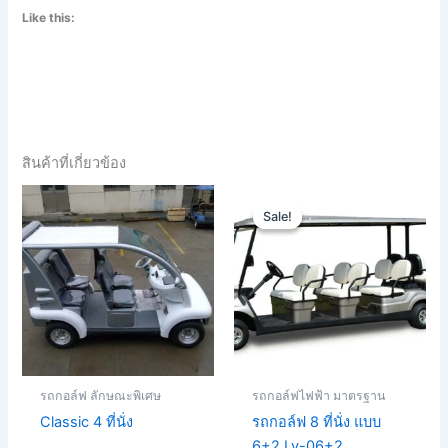
Like this:
สินค้าที่เกี่ยวข้อง
Original
Current
price
price
Sale!
Sale!
was:
is:
฿280,000.00.
฿250,000.00.
รถกอล์ฟ ลักษณะพิเศษ
รถกอล์ฟไฟฟ้า มาตรฐาน
Classic 4 ที่นั่ง
รถกอล์ฟ 8 ที่นั่ง แบบ
6+2 Lv-06+2