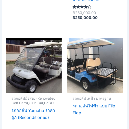
ให้
฿
280,000.00
คะแนน
฿
250,000.00
4.00
ตั้งแต่ 1-5
คะแนน
รถกอล์ฟมือสอง (Renovated
รถกอล์ฟไฟฟ้า มาตรฐาน
Golf Cars),Club Car,EZGO
รถกอล์ฟไฟฟ้า แบบ Flip-
รถกอล์ฟ Yamaha ราคา
Flop
ถูก (Reconditioned)