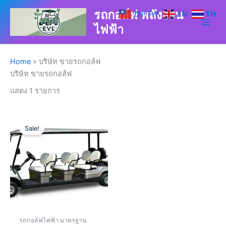
Skip
รถกอล์ฟ พลังงาน
ZH-TW
EN
TH
to
ไฟฟ้า
content
Home
»
บริษัท ขายรถกอล์ฟ
บริษัท ขายรถกอล์ฟ
แสดง 1 รายการ
Current
Original
price
price
Sale!
is:
was:
฿250,000.00.
฿280,000.00.
รถกอล์ฟไฟฟ้า มาตรฐาน