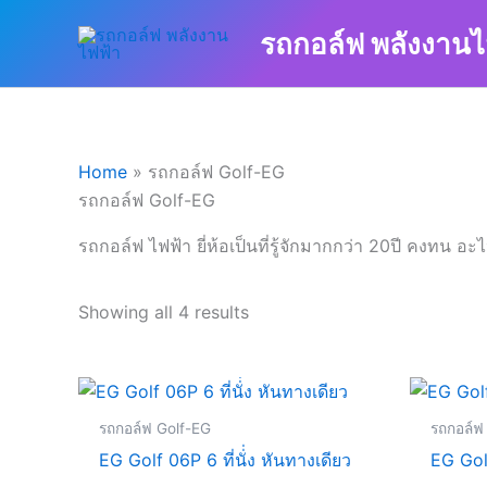
Skip
รถกอล์ฟ พลังงานไ
to
content
Home
»
รถกอล์ฟ Golf-EG
รถกอล์ฟ Golf-EG
รถกอล์ฟ ไฟฟ้า ยี่ห้อเป็นที่รู้จักมากกว่า 20ปี คงทน อ
Showing all 4 results
รถกอล์ฟ Golf-EG
รถกอล์ฟ
EG Golf 06P 6 ที่นั่่ง หันทางเดียว
EG Golf