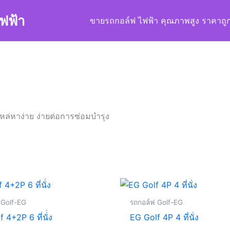
ฟฟ้า
ขายรถกอล์ฟ ไฟฟ้า คุณภาพสูง ราคาถู
ะไหล่หาง่าย ง่ายต่อการซ่อมบำรุง
 Golf-EG
รถกอล์ฟ Golf-EG
 4+2P 6 ที่นั่่ง
EG Golf 4P 4 ที่นั่ง