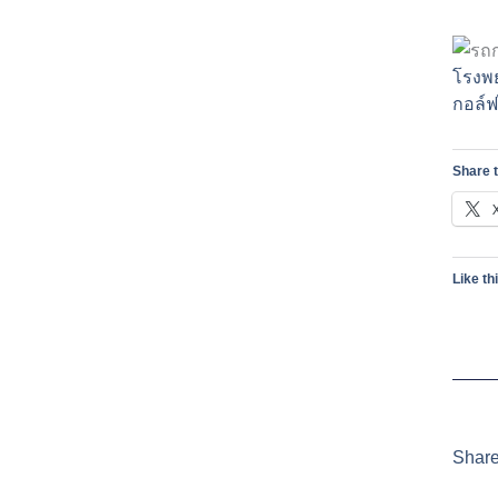
โรงพย
กอล์
Share t
Like th
Share