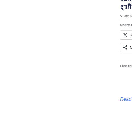
ธุร
รถกอล
Share t
Like th
Read