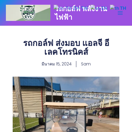
Skip
รถกอล์ฟ พลังงาน
ZH-TW
EN
TH
to
ไฟฟ้า
content
รถกอล์ฟ ส่งมอบ แอลจี อี
เลคโทรนิคส์
มีนาคม 15, 2024
Sam