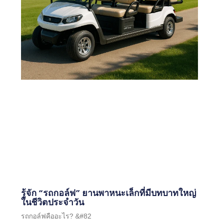
รู้จัก “รถกอล์ฟ” ยานพาหนะเล็กที่มีบทบาทใหญ่
ในชีวิตประจำวัน
รถกอล์ฟคืออะไร? &#82